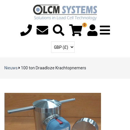
0
Menu T
Gebruikersaccoun
Selecteer Valuta
Nieuws
100 ton Draadloze Krachtopnemers