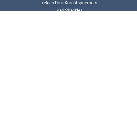
Trek en Druk Krachtopnemers
Load Shackles
Loadpins en Meetassen
weegcel met trekkracht
Balk Krachtopnemers
ATEX Krachtopnemers
© 2026 LCM Systems .
Unit 15, Newport Business Park, Barry Way, Newport
Isle of Wight, PO30 5GY, United Kingdom
BTW-nummer GB 785 3956 71
Bedrijfsregistratienummer 2057541
LCM Systems is een bedrijf van Interface, Inc.