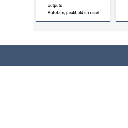
outputs
Autotare, peakhold en reset
Krachtopnemers
Inst
Compressie Krachtopnemers
Digitale
Draadloze Krachtopnemers
Versterk
Trek en Druk Krachtopnemers
ATEX In
Load Shackles
Draagbar
Loadpins en Meetassen
Draadlo
weegcel met trekkracht
Balk Krachtopnemers