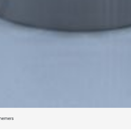
Laden...
pnemers