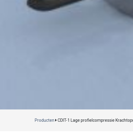
Producten
CDIT-1 Lage profielcompressie Krachto