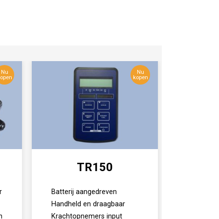
Nu
Nu
open
kopen
TR150
r
Batterij aangedreven
Handheld en draagbaar
n
Krachtopnemers input