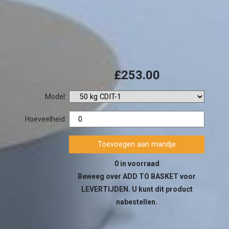
£253.00
Model:
Hoeveelheid:
0 in voorraad
Beweeg over ADD TO BASKET voor
LEVERTIJDEN. U kunt dit product
nabestellen.