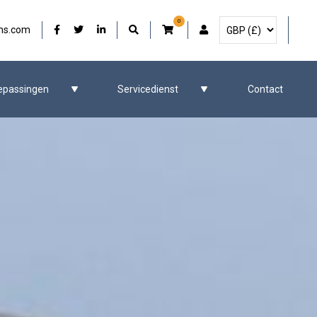
0
Selecteer Valuta
Onze Facebook
Onze Twitter
Onze LinkedIn
Gebruikersaccount
ms.com
epassingen
Servicedienst
Contact