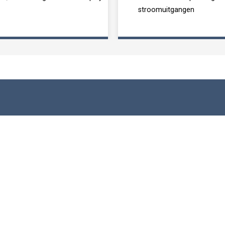
stroomuitgangen
rumentatie
Andere Producten
 Indicatoren
Verplaatsings Transducers
ers & Signaalversterkers
Druksensoren
strumentatie
Drukopnemers
e Digitale Indicatoren
Accessoires
ze Instrumentatie
LCM Systems WINKEL
Aangepast Ontwerp