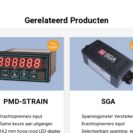
Gerelateerd Producten
Nu
kopen
k
PMD-STRAIN
SGA
Krachtopnemers input
Spanningsmeter Versterke
Ruime keuze aan uitgangen
Krachtopnemers input
14,2 mm hoog rood LED-display
Selecteerbare spanning- e