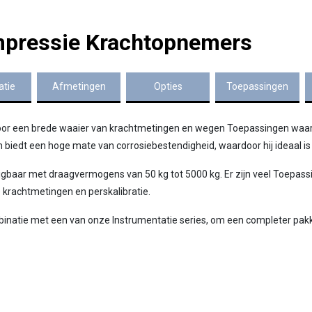
mpressie Krachtopnemers
atie
Afmetingen
Opties
Toepassingen
oor een brede waaier van krachtmetingen en wegen Toepassingen waar d
 en biedt een hoge mate van corrosiebestendigheid, waardoor hij ideaal i
ijgbaar met draagvermogens van 50 kg tot 5000 kg. Er zijn veel Toepassi
rachtmetingen en perskalibratie.
binatie met een van onze Instrumentatie series, om een completer pa