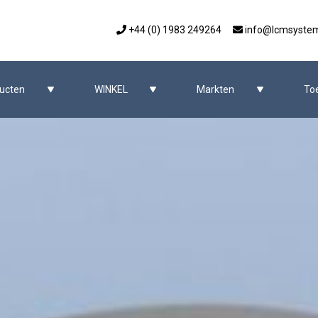
+44 (0) 1983 249264
info@lcmsyste
ucten
WINKEL
Markten
To