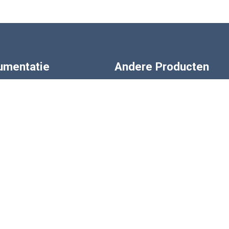
rumentatie
Andere Producten
 Indicatoren
Verplaatsings Transducers
ers & Signaalversterkers
Druksensoren
strumentatie
Drukopnemers
e Digitale Indicatoren
Accessoires
ze Instrumentatie
LCM Systems WINKEL
Aangepast Ontwerp