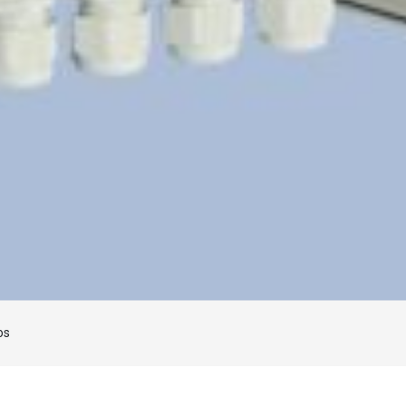
Laden...
os