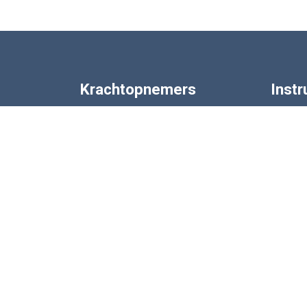
Krachtopnemers
Inst
Compressie Krachtopnemers
Digitale
Draadloze Krachtopnemers
Versterk
Trek en Druk Krachtopnemers
ATEX In
Load Shackles
Draagbar
Loadpins en Meetassen
Draadlo
weegcel met trekkracht
Balk Krachtopnemers
ATEX Krachtopnemers
© 2026 LCM Systems .
Unit 15, Newport Business Park, Barry Way,