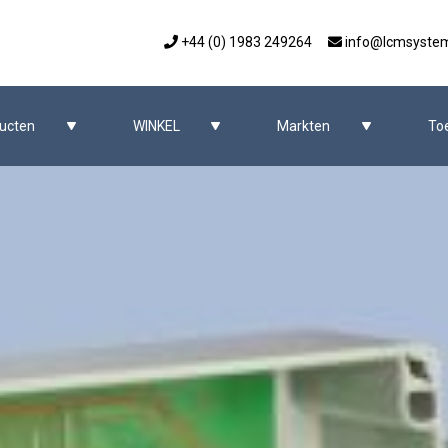
+44 (0) 1983 249264
info@lcmsyste
ucten
WINKEL
Markten
To