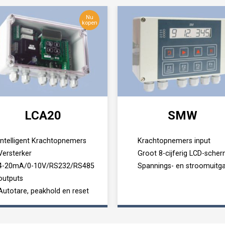
Nu
kopen
LCA20
SMW
Intelligent Krachtopnemers
Krachtopnemers input
Versterker
Groot 8-cijferig LCD-sche
4-20mA/0-10V/RS232/RS485
Spannings- en stroomuitg
outputs
Autotare, peakhold en reset