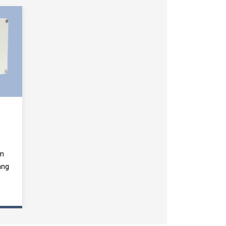
rm
ang