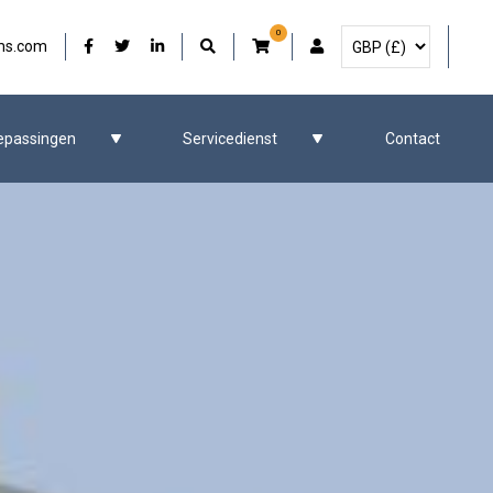
0
Selecteer Valuta
Onze Facebook
Onze Twitter
Onze LinkedIn
Gebruikersaccount
ms.com
epassingen
Servicedienst
Contact