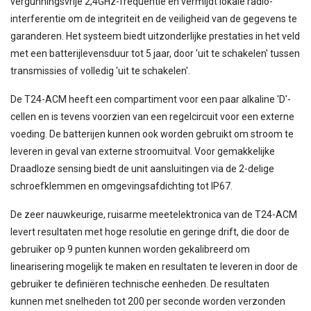
vergunningsvrije 2,4GHz-frequentie en vermijdt lokale radio-
interferentie om de integriteit en de veiligheid van de gegevens te
garanderen. Het systeem biedt uitzonderlijke prestaties in het veld
met een batterijlevensduur tot 5 jaar, door 'uit te schakelen' tussen
transmissies of volledig 'uit te schakelen'.
De T24-ACM heeft een compartiment voor een paar alkaline 'D'-
cellen en is tevens voorzien van een regelcircuit voor een externe
voeding. De batterijen kunnen ook worden gebruikt om stroom te
leveren in geval van externe stroomuitval. Voor gemakkelijke
Draadloze sensing biedt de unit aansluitingen via de 2-delige
schroefklemmen en omgevingsafdichting tot IP67.
De zeer nauwkeurige, ruisarme meetelektronica van de T24-ACM
levert resultaten met hoge resolutie en geringe drift, die door de
gebruiker op 9 punten kunnen worden gekalibreerd om
linearisering mogelijk te maken en resultaten te leveren in door de
gebruiker te definiëren technische eenheden. De resultaten
kunnen met snelheden tot 200 per seconde worden verzonden