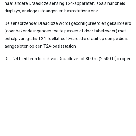
naar andere Draadloze sensing T24-apparaten, zoals handheld
displays, analoge uitgangen en basisstations enz.
De sensorzender Draadloze wordt geconfigureerd en gekalibreerd
(door bekende ingangen toe te passen of door tabelinvoer) met
behulp van gratis T24 Toolkit-software, die draait op een pc die is
aangesloten op een T24-basisstation.
De T24 biedt een bereik van Draadloze tot 800 m (2.600 ft) in open
veld.
Voor gebruik in elke meettoepassing, van koppel tot gewicht en
van trilling tot stroming, biedt de T24-ACM gebruikers een
complete oplossing.
Gerelateerd Producten