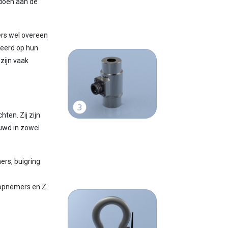
ldoen aan de
rs wel overeen
seerd op hun
zijn vaak
en. Zij zijn
uwd in zowel
rs, buigring
topnemers en Z