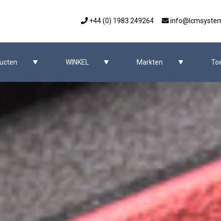
+44 (0) 1983 249264
info@lcmsyste
ucten
WINKEL
Markten
To