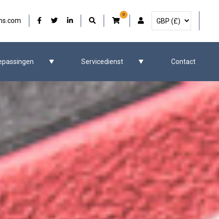
0
Selecteer Valuta
Onze Facebook
Onze Twitter
Onze LinkedIn
Gebruikersaccount
ms.com
epassingen
Servicedienst
Contact