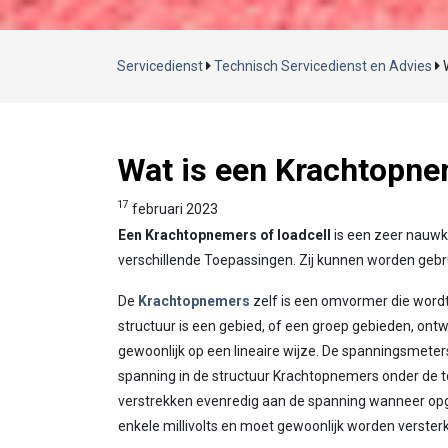
Servicedienst
Technisch Servicedienst en Advies
Wat is een Krachtopn
17
februari 2023
Een Krachtopnemers of loadcell
is een zeer nauwke
verschillende Toepassingen. Zij kunnen worden gebru
De
Krachtopnemers
zelf is een omvormer die wordt
structuur is een gebied, of een groep gebieden, on
gewoonlijk op een lineaire wijze. De spanningsmet
spanning in de structuur Krachtopnemers onder de to
verstrekken evenredig aan de spanning wanneer opgew
enkele millivolts en moet gewoonlijk worden verster