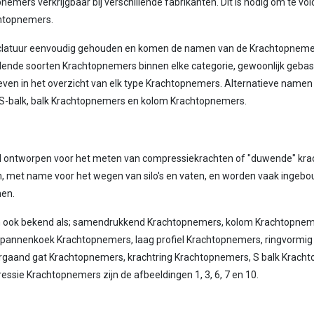
nemers verkrijgbaar bij verschillende fabrikanten. Dit is nodig om te vo
chtopnemers.
nclatuur eenvoudig gehouden en komen de namen van de Krachtopneme
illende soorten Krachtopnemers binnen elke categorie, gewoonlijk geba
ven in het overzicht van elk type Krachtopnemers. Alternatieve namen 
 S-balk, balk Krachtopnemers en kolom Krachtopnemers.
 ontworpen voor het meten van compressiekrachten of "duwende" kracht
 met name voor het wegen van silo's en vaten, en worden vaak ingebo
en.
ijn ook bekend als; samendrukkend Krachtopnemers, kolom Krachtopneme
 pannenkoek Krachtopnemers, laag profiel Krachtopnemers, ringvormig
gaand gat Krachtopnemers, krachtring Krachtopnemers, S balk Krach
sie Krachtopnemers zijn de afbeeldingen 1, 3, 6, 7 en 10.