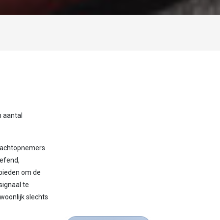
n aantal
 Krachtopnemers
oefend,
ebieden om de
signaal te
woonlijk slechts