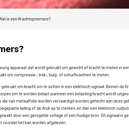
Laden...
Wat is een Krachtopnemers?
emers?
urig apparaat dat wordt gebruikt om gewicht of kracht te meten in ee
ikt om compressie-, trek-, buig- of schuifkrachten te meten.
 gebruikt om kracht om te zetten in een elektrisch signaal. Binnen de
tworpen om te worden belast wanneer een belasting/kracht wordt uitge
ers die van metaalfolie worden vervaardigd worden gehecht aan deze g
egepaste lading of de druk op te merken, en dan een elektrisch output
ekt door een geregelde voltage of een huidige bron. Dit signaal is ge
kt voordat het kan worden afgelezen.